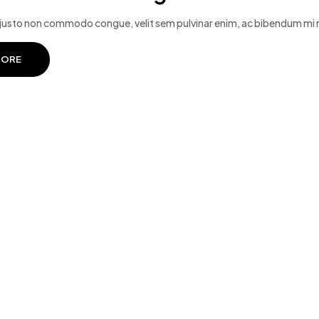
 justo non commodo congue, velit sem pulvinar enim, ac bibendum mi m
MORE