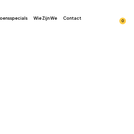
oensspecials
Wie Zijn We
Contact
0