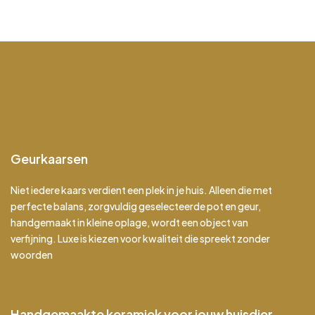
Geurkaarsen
Niet iedere kaars verdient een plek in je huis. Alleen die met
perfecte balans, zorgvuldig geselecteerde pot en geur,
handgemaakt in kleine oplage, wordt een object van
verfijning. Luxe is kiezen voor kwaliteit die spreekt zonder
woorden
Handgemaakte keramiek voor jouw huisdier