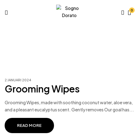
0
Pharmacy
2 JANUARI 2024
Grooming Wipes
Grooming Wipes, made with soothing coconut water, aloe vera,
and a pleasant eucalyptus scent. Gently removes Our goal has...
READ MORE