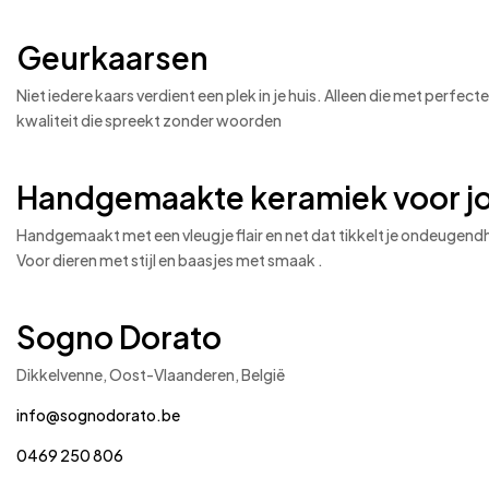
Geurkaarsen
Niet iedere kaars verdient een plek in je huis. Alleen die met perfe
kwaliteit die spreekt zonder woorden
Handgemaakte keramiek voor jo
Handgemaakt met een vleugje flair en net dat tikkeltje ondeugend
Voor dieren met stijl en baasjes met smaak .
Sogno Dorato
Dikkelvenne, Oost-Vlaanderen, België
info@sognodorato.be
0469 250 806