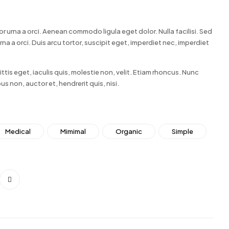
or urna a orci. Aenean commodo ligula eget dolor. Nulla facilisi. Sed
rna a orci. Duis arcu tortor, suscipit eget, imperdiet nec, imperdiet
ttis eget, iaculis quis, molestie non, velit. Etiam rhoncus. Nunc
us non, auctor et, hendrerit quis, nisi.
Medical
Mimimal
Organic
Simple