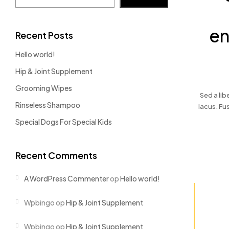
en
Recent Posts
Hello world!
Hip & Joint Supplement
Grooming Wipes
Sed a lib
Rinseless Shampoo
lacus. Fus
Special Dogs For Special Kids
Recent Comments
A WordPress Commenter
op
Hello world!
Wpbingo
op
Hip & Joint Supplement
Wpbingo
op
Hip & Joint Supplement