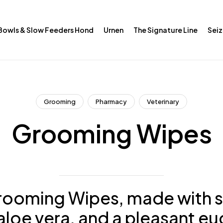
Bowls & Slow Feeders Hond
Urnen
The Signature Line
Seiz
Grooming
Pharmacy
Veterinary
Grooming Wipes
ooming Wipes, made with s
aloe vera, and a pleasant eu