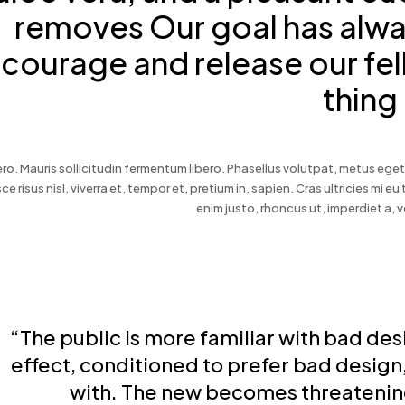
removes Our goal has alwa
courage and release our fell
thing
ero. Mauris sollicitudin fermentum libero. Phasellus volutpat, metus eget
ce risus nisl, viverra et, tempor et, pretium in, sapien. Cras ultricies mi eu 
enim justo, rhoncus ut, imperdiet a, v
“The public is more familiar with bad desi
effect, conditioned to prefer bad design, 
with. The new becomes threatening