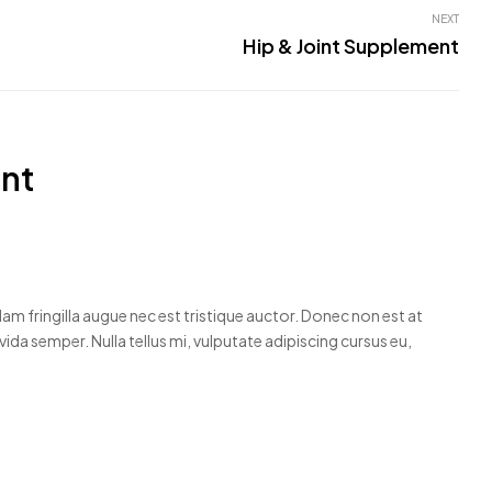
NEXT
Hip & Joint Supplement
nt
am fringilla augue nec est tristique auctor. Donec non est at
vida semper. Nulla tellus mi, vulputate adipiscing cursus eu,