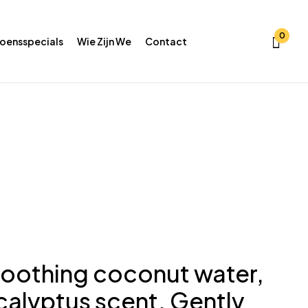
0
oensspecials
Wie Zijn We
Contact
oothing coconut water,
calyptus scent. Gently