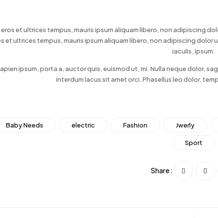
, eros et ultrices tempus, mauris ipsum aliquam libero, non adipiscing dol
os et ultrices tempus, mauris ipsum aliquam libero, non adipiscing dolor u
iaculis, ipsum.
sapien ipsum, porta a, auctor quis, euismod ut, mi. Nulla neque dolor, sagi
interdum lacus sit amet orci. Phasellus leo dolor, temp
Baby Needs
electric
Fashion
Jwerly
Sport
Share :