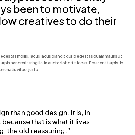
ys been to motivate,
ow creatives to do their
 egestas mollis, lacus lacus blandit dui id egestas quam mauris ut
turpis hendrerit fringilla.In auctor lobortis lacus. Praesent turpis. In
enenatis vitae, justo.
gn than good design. It is, in
because that is what it lives
, the old reassuring.”