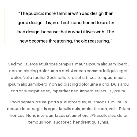
“The public is more familiar with bad design than
good design. It is, in effect, conditioned to prefer
bad design, because that is what it lives with. The
new becomes threatening, the old reassuring.”
Sed mollis, eros et ultrices tempus, mauris ipsum aliquam libero,
non adipiscing dolor urna a orci. Aenean commodo ligula eget
dolor. Nulla facilisi. Sed mollis, eros et ultrices tempus, mauris
ipsum aliquam libero, non adipiscing dolor urna a orci. Duis arcu
tortor, suscipit eget, imperdiet nec, imperdiet iaculis, ipsum.
Proin sapien ipsum, porta a, auctor quis, euismod ut, mi. Nulla
neque dolor, sagittis eget, iaculis quis, molestie non, velit. Etiam
rhoncus. Nunc interdum lacus sit amet orci. Phasellus leo dolor,
tempus non, auctor et, hendrerit quis, nisi.