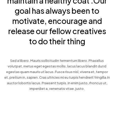
maintain a healthy coat .Our
goal has always been to
motivate, encourage and
release our fellow creatives
to do their thing
Sed a libero. Mauris sollicitudin fermentum libero. Phasellus
volutpat, metus eget egestas mollis, lacus lacus blandit dui id
egestas quam mauris ut lacus. Fusce risus nisl, viverra et, tempor
et, pretium in, sapien. Cras ultricies mi eu turpis hendrerit fringilla.In
auctor lobortis lacus. Praesent turpis. In enim justo, rhoncus ut,
imperdiet a, venenatis vitae, justo.