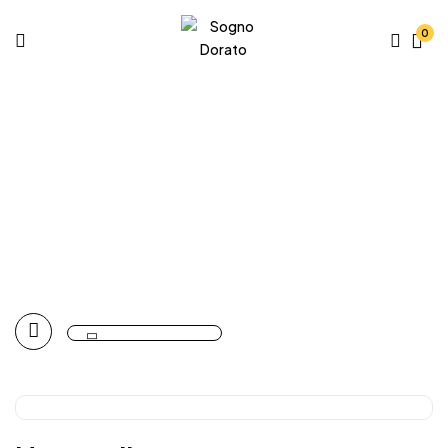
0
Urnen
Geen categorie
Bowls